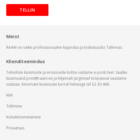
TELLIN
Meist
RAAM on väike professionaalne kujundus ja trükistuudio Tallinnas.
Klienditeenindus
Tehniliste küsimuste ja erisoovide kohta vastame e-posti teel. Saatke
küsimused
print@raam.ee
ja hiljemalt järgmisel tööpäeval saadame
vastuse. Kiiremate küsimuste korral helistage tel 52 30 468
KKK
Tellimine
Kohaletoimetamine
Privaatsus