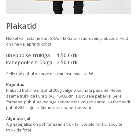
Plakatid
Hetkel valmistame kuni SRA3 (45×32 cm) suuruseid plakateid. Hind
on ühe väljaprindi kohta.
ühepoolse trükiga
1,50 €/tk
kahepoolse trükiga
2,50 €/tk
Selle töö puhul on arve miinimumsummaks 15€
Kirjeldus
Plakatid trükime üldjuhul 200g valgele katmata paberile. Hetkel
saame trükkida kuni SRA3 (45×32 cm) suurusele paberile. Selle
formaadi puhul jäävad aga servadesse valged ääred. A3 formaadi
puhul võib kujutis jätkuda kuni paberi servani.
Algmaterjal
Algmaterjaliks on pdf formaadis trükifail või pildifail kui soovite
trükkida fotot.